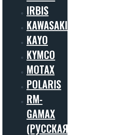
IRBIS
KAWASAKI
KAYO
KYMCO
MOTAX
POLARIS
RM-
GAMAX
(РУССКАЯ