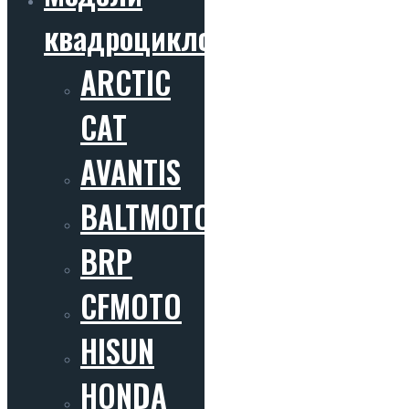
квадроциклов
ARCTIC
CAT
AVANTIS
BALTMOTORS
BRP
CFMOTO
HISUN
HONDA