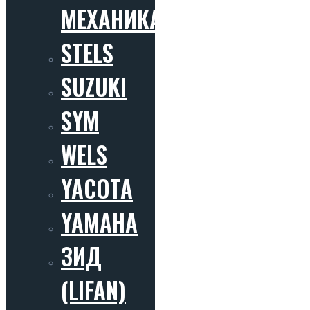
МЕХАНИКА)
STELS
SUZUKI
SYM
WELS
YACOTA
YAMAHA
ЗИД
(LIFAN)