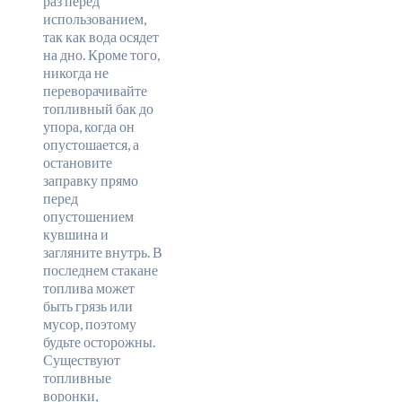
раз перед
использованием,
так как вода осядет
на дно. Кроме того,
никогда не
переворачивайте
топливный бак до
упора, когда он
опустошается, а
остановите
заправку прямо
перед
опустошением
кувшина и
загляните внутрь. В
последнем стакане
топлива может
быть грязь или
мусор, поэтому
будьте осторожны.
Существуют
топливные
воронки,